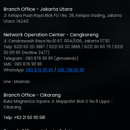
Branch Office - Jakarta Utara
Jl. Kelapa Puan Raya Blok FU I No. 29, Kelapa Gading, Jakarta
Utara. 14240
Network Operation Center - Cengkareng
Jl. Cendrawasih Raya No.61 RT. 004/006, Jakarta 11730
Telp: 6221 50 20 3887 / 6221 50 20 3889 / 6221 30 611 711 / 6221
30 611 911 (Hotline 24/7)
Telegram : 083 876 911 911 (@maxindo)
SMS : 083 876 911 911
WhatsApp:
083 876 911 911
/
085 798 911 911
Line : Maxindo
Branch Office - Cikarang
Ruko Magnetica Square Jl. Majapahit Blok D No.9 Lippo -
Cikarang
Telp: +62 21 50 110 581