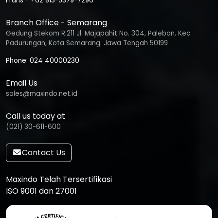
Frans - +62 813-5379-7296
Branch Office - Semarang
Gedung Stekom R.211 Jl. Majapahit No. 304, Palebon, Kec.
Padurungan, Kota Semarang. Jawa Tengah 50199
Phone: 024 40000230
Email Us
sales@maxindo.net.id
Call us today at
(021) 30-611-600
Contact Us
Maxindo Telah Tersertifikasi
ISO 9001 dan 27001