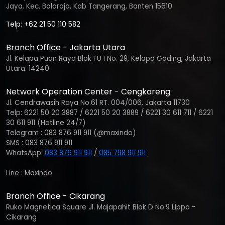
Jaya, Kec. Balaraja, Kab Tangerang, Banten 15610
Telp: +62 21 50 110 582
Branch Office - Jakarta Utara
Jl. Kelapa Puan Raya Blok FU I No. 29, Kelapa Gading, Jakarta
Utara. 14240
Network Operation Center - Cengkareng
Jl. Cendrawasih Raya No.61 RT. 004/006, Jakarta 11730
Telp: 6221 50 20 3887 / 6221 50 20 3889 / 6221 30 611 711 / 6221
30 611 911 (Hotline 24/7)
Telegram : 083 876 911 911 (@maxindo)
SMS : 083 876 911 911
WhatsApp:
083 876 911 911
/
085 798 911 911
Line : Maxindo
Branch Office - Cikarang
Ruko Magnetica Square Jl. Majapahit Blok D No.9 Lippo -
Cikarang