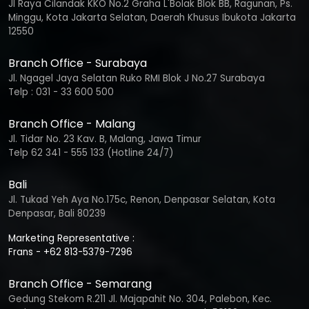
Jl Raya Cilandak KKO No.2 Graha L'Bolak Blok BB, Ragunan, Ps.
Minggu, Kota Jakarta Selatan, Daerah Khusus Ibukota Jakarta
12550
Branch Office - Surabaya
Jl. Ngagel Jaya Selatan Ruko RMI Blok J No.27 Surabaya
Telp : 031 - 33 600 500
Branch Office - Malang
Jl. Tidar No. 23 Kav. B, Malang, Jawa Timur
Telp 62 341 - 555 133 (Hotline 24/7)
Bali
Jl. Tukad Yeh Aya No.175c, Renon, Denpasar Selatan, Kota
Denpasar, Bali 80239
Marketing Representative :
Frans - +62 813-5379-7296
Branch Office - Semarang
Gedung Stekom R.211 Jl. Majapahit No. 304, Palebon, Kec.