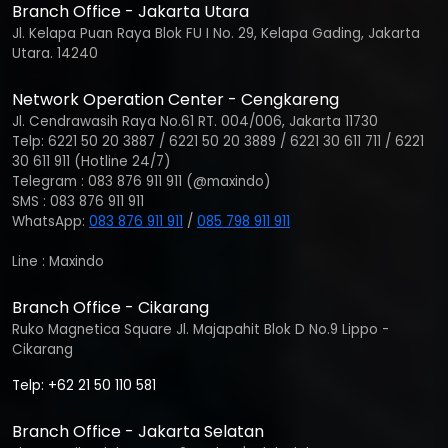
Branch Office - Jakarta Utara
Jl. Kelapa Puan Raya Blok FU I No. 29, Kelapa Gading, Jakarta
Utara. 14240
Network Operation Center - Cengkareng
Jl. Cendrawasih Raya No.61 RT. 004/006, Jakarta 11730
Telp: 6221 50 20 3887 / 6221 50 20 3889 / 6221 30 611 711 / 6221
30 611 911 (Hotline 24/7)
Telegram : 083 876 911 911 (@maxindo)
SMS : 083 876 911 911
WhatsApp:
083 876 911 911
/
085 798 911 911
Line : Maxindo
Branch Office - Cikarang
Ruko Magnetica Square Jl. Majapahit Blok D No.9 Lippo -
Cikarang
Telp: +62 21 50 110 581
Branch Office - Jakarta Selatan