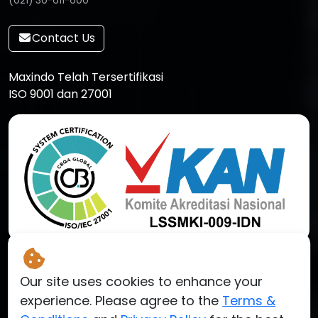
(021) 30-611-600
Contact Us
Maxindo Telah Tersertifikasi
ISO 9001 dan 27001
Our site uses cookies to enhance your
experience. Please agree to the
Terms &