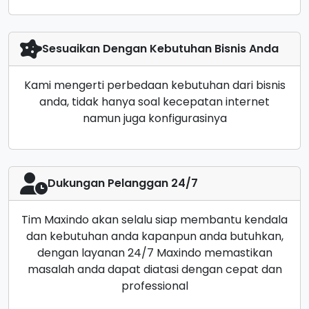
Sesuaikan Dengan Kebutuhan Bisnis Anda
Kami mengerti perbedaan kebutuhan dari bisnis
anda, tidak hanya soal kecepatan internet
namun juga konfigurasinya
Dukungan Pelanggan 24/7
Tim Maxindo akan selalu siap membantu kendala
dan kebutuhan anda kapanpun anda butuhkan,
dengan layanan 24/7 Maxindo memastikan
masalah anda dapat diatasi dengan cepat dan
professional