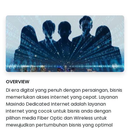
OVERVIEW
Di era digital yang penuh dengan persaingan, bisnis
memerlukan akses internet yang cepat. Layanan
Maxindo Dedicated Internet adalah layanan
internet yang cocok untuk bisnis anda dengan
pilihan media Fiber Optic dan Wireless untuk
mewujudkan pertumbuhan bisnis yang optimal